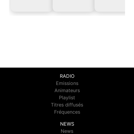
RADIO
Emissions
Animateurs
Playlist
Titres diffusés
Fréquences
NEWS
News