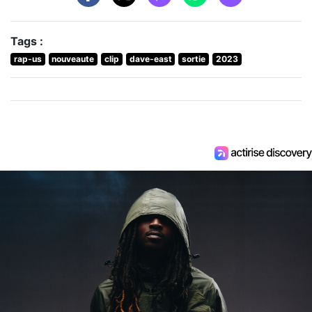
Tags :
rap-us
nouveaute
clip
dave-east
sortie
2023