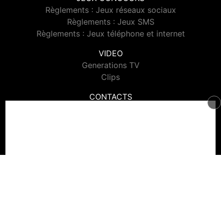
Règlements : Jeux réseaux sociaux
Règlements : Jeux SMS
Règlements : Jeux téléphone et internet
VIDEO
Generations TV
Clips
CONTACTS
Contacter Generations
© 2026 Generations Tous droits réservés.
Signaler un contenu
-
Mentions légales
-
Politique de cookies
-
Contact