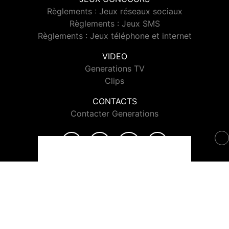
Règlements : Jeux réseaux sociaux
Règlements : Jeux SMS
Règlements : Jeux téléphone et internet
VIDEO
Generations TV
Clips
CONTACTS
Contacter Generations
© 2026 Generations Tous droits réservés.
Signaler un contenu
-
Mentions légales
-
Politique de cookies
-
Contact