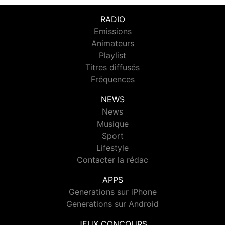
RADIO
Emissions
Animateurs
Playlist
Titres diffusés
Fréquences
NEWS
News
Musique
Sport
Lifestyle
Contacter la rédac
APPS
Generations sur iPhone
Generations sur Android
JEUX CONCOURS