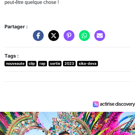
peut-être quelque chose !
Partager :
Tags :
nouveaute
clip
rap
sortie
2023
sika-deva