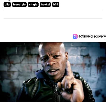
clip
freestyle
single
heykel
h19