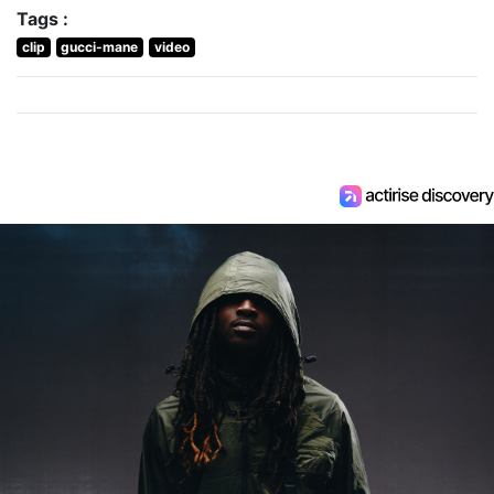
Tags :
clip
gucci-mane
video