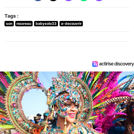
Tags :
son
nouveau
babysolo33
a-decouvrir