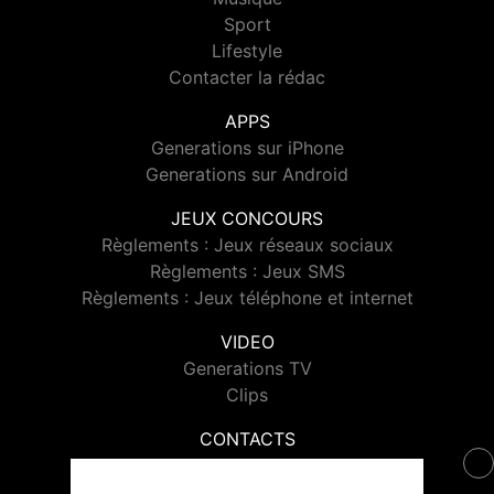
Sport
Lifestyle
Contacter la rédac
APPS
Generations sur iPhone
Generations sur Android
JEUX CONCOURS
Règlements : Jeux réseaux sociaux
Règlements : Jeux SMS
Règlements : Jeux téléphone et internet
VIDEO
Generations TV
Clips
CONTACTS
Contacter Generations