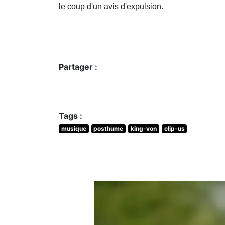
le coup d'un avis d'expulsion.
Partager :
Tags :
musique
posthume
king-von
clip-us