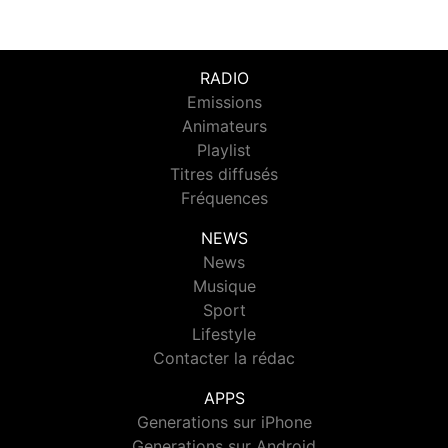
RADIO
Emissions
Animateurs
Playlist
Titres diffusés
Fréquences
NEWS
News
Musique
Sport
Lifestyle
Contacter la rédac
APPS
Generations sur iPhone
Generations sur Android