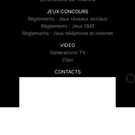
JEUX CONCOURS
Règlements : Jeux réseaux sociaux
Règlements : Jeux SMS
Règlements : Jeux téléphone et internet
VIDEO
Generations TV
Clips
CONTACTS
Contacter Generations
© 2026 Generations Tous droits réservés.
Signaler un contenu
-
Mentions légales
-
Politique de cookies
-
Contact