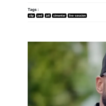
Tags :
clip
zed
joli
cimenter
live-session