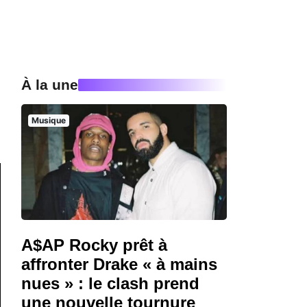
À la une
Musique
A$AP Rocky prêt à
affronter Drake « à mains
nues » : le clash prend
une nouvelle tournure