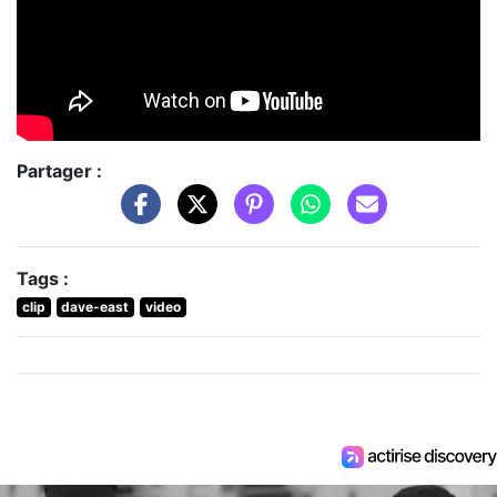
Partager :
Tags :
clip
dave-east
video