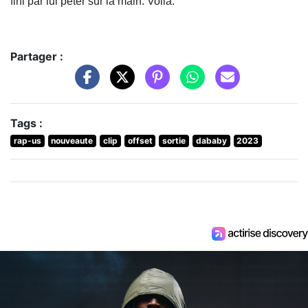
fini par lui péter sur la main. Voilà.
Partager :
Tags :
rap-us
nouveaute
clip
offset
sortie
dababy
2023