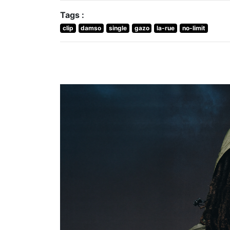
Tags :
clip
damso
single
gazo
la-rue
no-limit