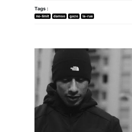
Tags :
no-limit
damso
gazo
la-rue