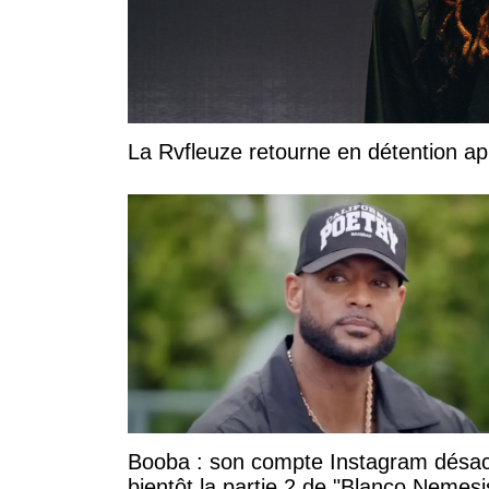
La Rvfleuze retourne en détention a
Booba : son compte Instagram désac
bientôt la partie 2 de "Blanco Nemesi