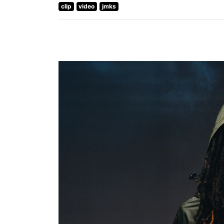
clip
video
jmks