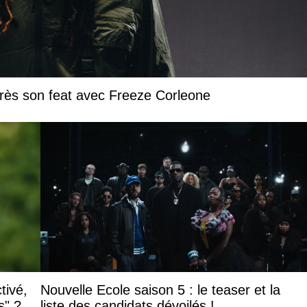
près son feat avec Freeze Corleone
tivé,
Nouvelle Ecole saison 5 : le teaser et la
s" ?
liste des candidats dévoilés !