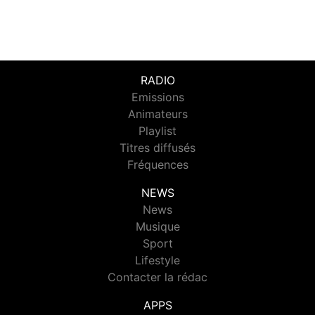
RADIO
Emissions
Animateurs
Playlist
Titres diffusés
Fréquences
NEWS
News
Musique
Sport
Lifestyle
Contacter la rédac
APPS