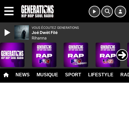
MENU
VOUS ÉCOUTEZ GENERATIONS
Joé Dwèt Filé
Rihanna
NEWS
MUSIQUE
SPORT
LIFESTYLE
RAD