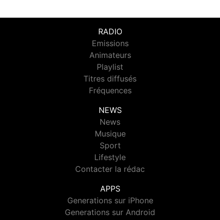
RADIO
Emissions
Animateurs
Playlist
Titres diffusés
Fréquences
NEWS
News
Musique
Sport
Lifestyle
Contacter la rédac
APPS
Generations sur iPhone
Generations sur Android