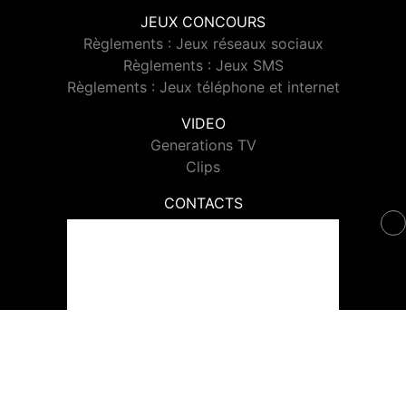
JEUX CONCOURS
Règlements : Jeux réseaux sociaux
Règlements : Jeux SMS
Règlements : Jeux téléphone et internet
VIDEO
Generations TV
Clips
CONTACTS
Contacter Generations
© 2026 Generations Tous droits réservés.
Signaler un contenu
-
Mentions légales
-
Politique de cookies
-
Contact