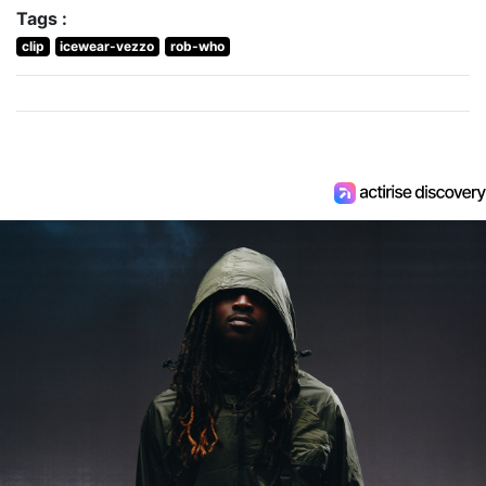
Tags :
clip
icewear-vezzo
rob-who