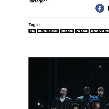
Partager :
Tags :
clip
nouvel-album
mapess
no-face
freestyle-h