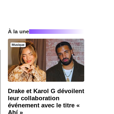
À la une
Musique
Drake et Karol G dévoilent
leur collaboration
événement avec le titre «
Ahí »