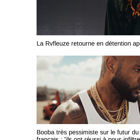
La Rvfleuze retourne en détention a
Booba très pessimiste sur le futur du
français : "ils ont réussi à nous infiltre