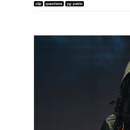
clip
questions
yg-pablo