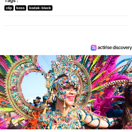
Tags :
clip
boss
kodak-black