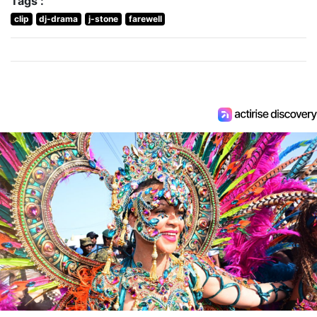
Tags :
clip
dj-drama
j-stone
farewell