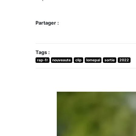
Partager :
Tags :
rap-fr
nouveaute
clip
lomepal
sortie
2022