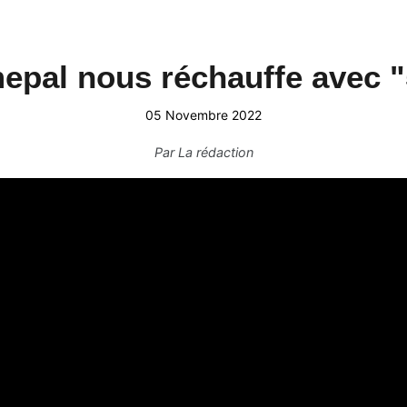
epal nous réchauffe avec "
05 Novembre 2022
Par
La rédaction