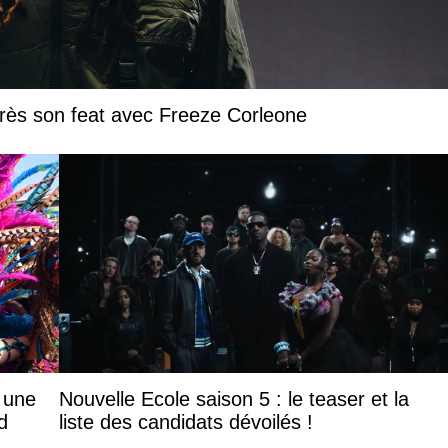
près son feat avec Freeze Corleone
: une
Nouvelle Ecole saison 5 : le teaser et la
d
liste des candidats dévoilés !