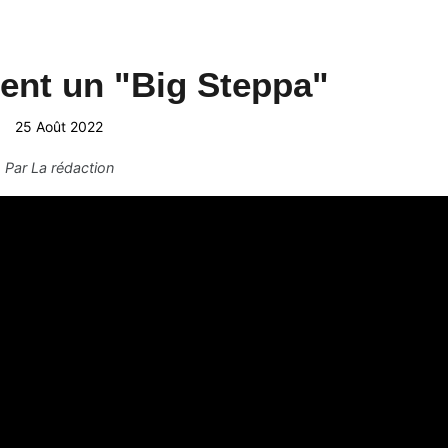
vient un "Big Steppa"
25 Août 2022
Par
La rédaction