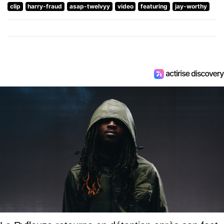
clip
harry-fraud
asap-twelvyy
video
featuring
jay-worthy