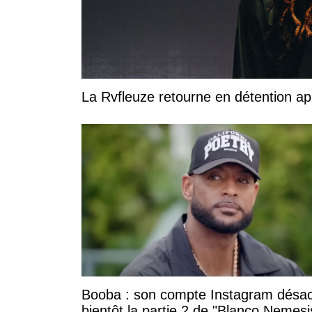
La Rvfleuze retourne en détention a
Booba : son compte Instagram désac
bientôt la partie 2 de "Blanco Nemesi