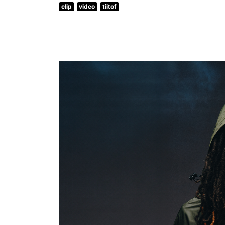
clip
video
tiitof