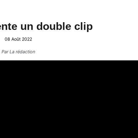
ente un double clip
08 Août 2022
Par
La rédaction