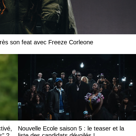
près son feat avec Freeze Corleone
tivé,
Nouvelle Ecole saison 5 : le teaser et la
s" ?
liste des candidats dévoilés !