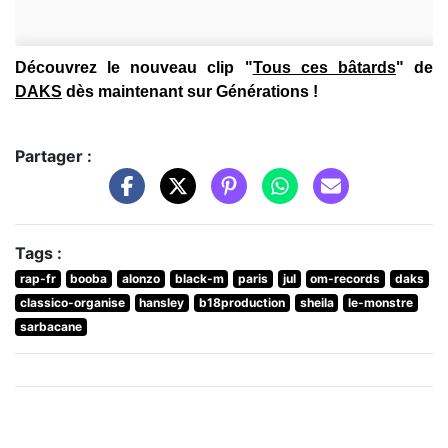
Découvrez le nouveau clip "
Tous ces bâtards
" de
DAKS
dès maintenant sur Générations !
Partager :
Tags :
rap-fr
booba
alonzo
black-m
paris
jul
om-records
daks
classico-organise
hansley
b18production
sheila
le-monstre
sarbacane