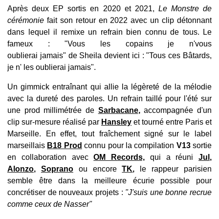
Après deux EP sortis en 2020 et 2021,
Le Monstre de
cérémonie
fait son retour en 2022 avec un clip détonnant
dans lequel il remixe un refrain bien connu de tous. Le
fameux : "Vous les copains je n'vous
oublierai jamais" de Sheila devient ici : "Tous ces Bâtards,
je n' les oublierai jamais".
Un gimmick entraînant
qui allie la légèreté de la mélodie
avec la dureté des paroles. Un refrain taillé pour l'été sur
une prod millimétrée de
Sarbacane
,
accompagnée d'un
clip sur-mesure réalisé par
Hansley
et tourné entre Paris et
Marseille. En effet, tout fraîchement signé sur le label
marseillais
B18 Prod
connu pour la compilation
V13
sortie
en
collaboration avec
OM Records,
qui a réuni
Jul
,
Alonzo
,
Soprano
ou encore
TK
,
le
rappeur parisien
semble être dans la meilleure écurie possible pour
concrétiser de nouveaux projets :
"J'suis une bonne recrue
comme ceux de Nasser"