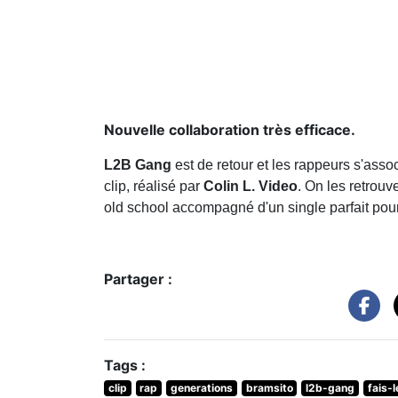
Nouvelle collaboration très efficace.
L2B Gang
est de retour et les rappeurs s'asso
clip, réalisé par
Colin L. Video
. On les retrou
old school accompagné d'un single parfait pour
Partager :
Tags :
clip
rap
generations
bramsito
l2b-gang
fais-l