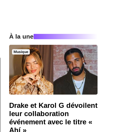
À la une
Musique
Drake et Karol G dévoilent
leur collaboration
événement avec le titre «
Ahí »