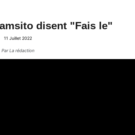
msito disent "Fais le"
11 Juillet 2022
Par
La rédaction