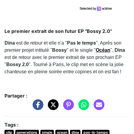
Le premier extrait de son futur EP "Bossy 2.0"
Dina
est de retour et elle n'a "
Pas le temps
". Après son
premier projet intitulé "
Bossy
" et le single "
Océan
",
Dina
est de retour avec le premier extrait de son prochain EP
"
Bossy 2.0
". Tourné à Paris, le clip met en scène la jolie
chanteuse en pleine soirée entre copines et on est fan !
Partager :
Tags :
clip
generations
single
ocean
dina
pas-le-temps