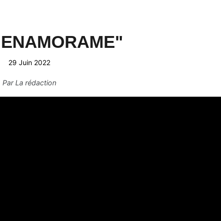
 "ENAMORAME"
29 Juin 2022
Par
La rédaction