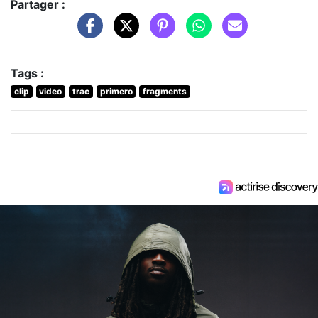
Partager :
Tags :
clip
video
trac
primero
fragments