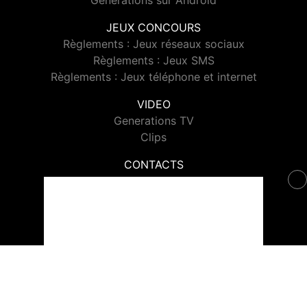
Generations sur Android
JEUX CONCOURS
Règlements : Jeux réseaux sociaux
Règlements : Jeux SMS
Règlements : Jeux téléphone et internet
VIDEO
Generations TV
Clips
CONTACTS
Contacter Generations
© 2026 Generations Tous droits réservés.
Signaler un contenu
-
Mentions légales
-
Politique de cookies
-