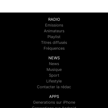
RADIO
Emissions
Animateurs
Playlist
Titres diffusés
Fréquences
NEWS
News
Musique
Sport
Lifestyle
Contacter la rédac
APPS
Generations sur iPhone