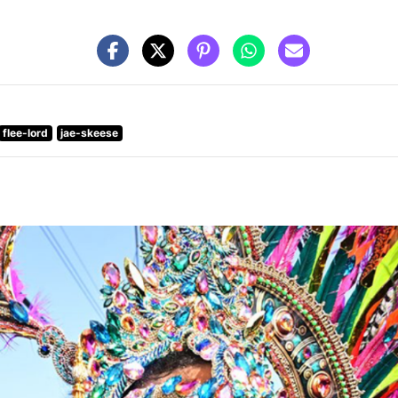
flee-lord
jae-skeese