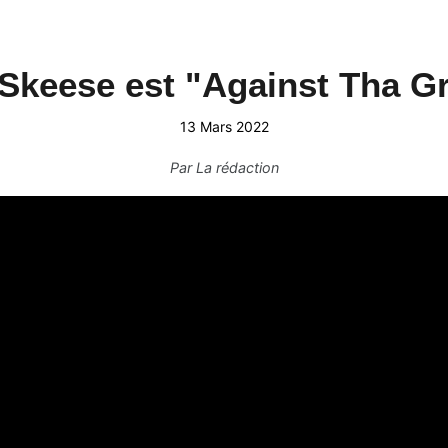
Skeese est "Against Tha G
13 Mars 2022
Par
La rédaction