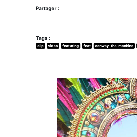
Partager :
Tags :
clip
video
featuring
feat
conway-the-machine