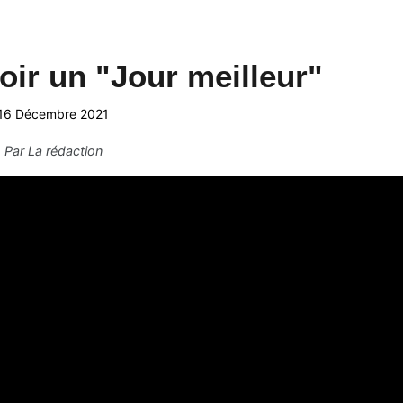
oir un "Jour meilleur"
16 Décembre 2021
Par
La rédaction