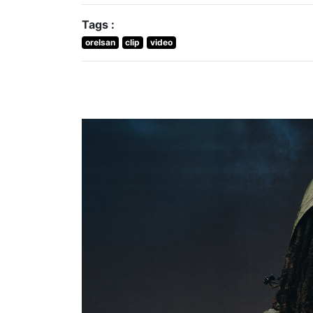
Tags :
orelsan
clip
video