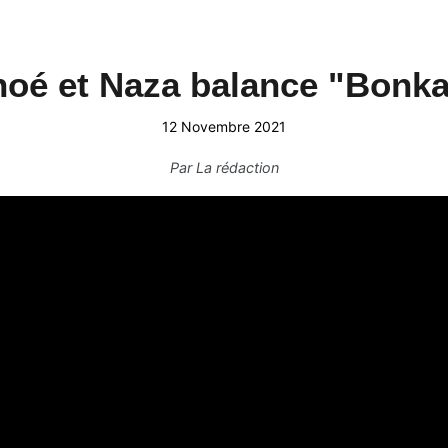
oé et Naza balance "Bonk
12 Novembre 2021
Par
La rédaction