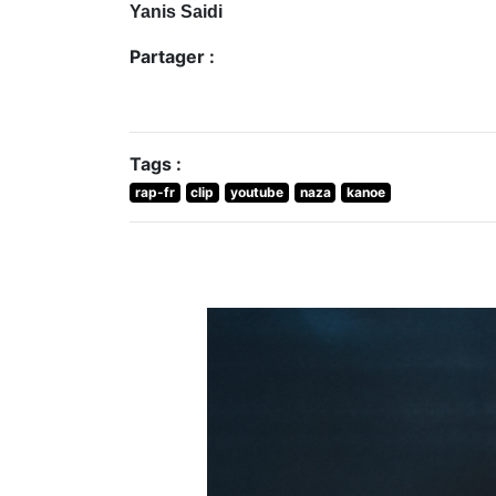
Yanis Saidi
Partager :
Tags :
rap-fr
clip
youtube
naza
kanoe