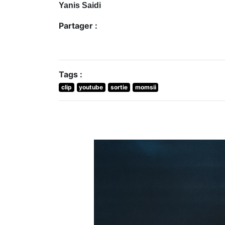
Yanis Saidi
Partager :
Tags :
clip
youtube
sortie
momsii