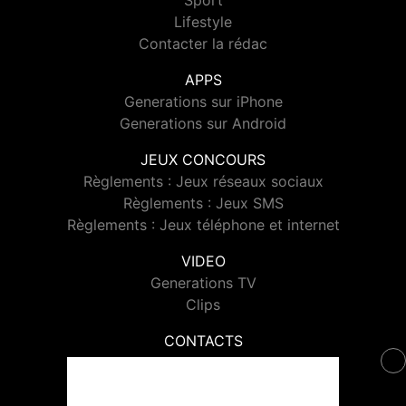
Sport
Lifestyle
Contacter la rédac
APPS
Generations sur iPhone
Generations sur Android
JEUX CONCOURS
Règlements : Jeux réseaux sociaux
Règlements : Jeux SMS
Règlements : Jeux téléphone et internet
VIDEO
Generations TV
Clips
CONTACTS
Contacter Generations