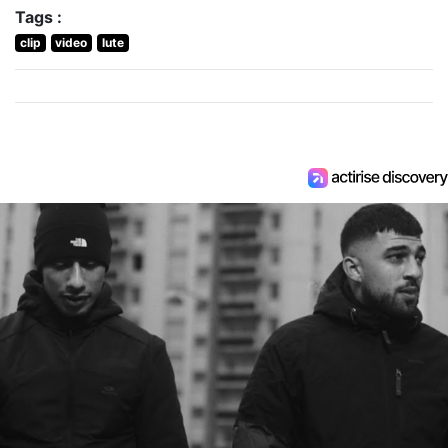
Tags :
clip
video
lute