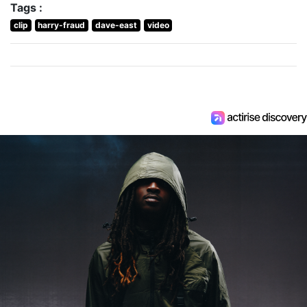
Tags :
clip
harry-fraud
dave-east
video