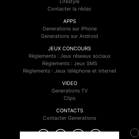
Lifestyle
Contacter la rédac
APPS
Generations sur iPhone
Generations sur Android
JEUX CONCOURS
Règlements : Jeux réseaux sociaux
Règlements : Jeux SMS
Règlements : Jeux téléphone et internet
VIDEO
Generations TV
Clips
CONTACTS
Contacter Generations