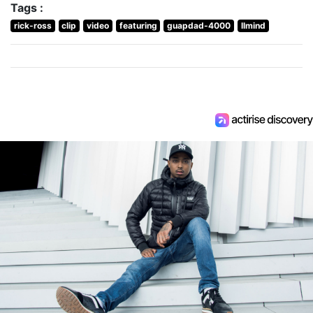
Tags :
rick-ross
clip
video
featuring
guapdad-4000
llmind