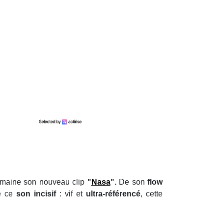
emaine son nouveau clip
"
Nasa
".
De son
flow
e ce
son incisif
: vif et
ultra-référencé
, cette