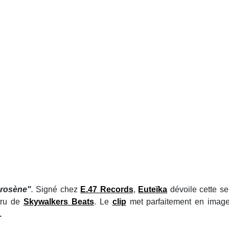
kérosène"
.
Signé chez
E.47 Records
,
Euteïka
dévoile cette s
tru de
Skywalkers Beats
. Le
clip
met parfaitement en imag
.