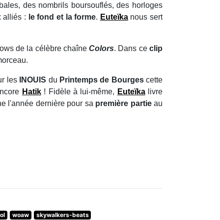
nibales, des nombrils boursouflés, des horloges
 alliés :
le fond et la forme
.
Euteïka
nous sert
shows de la célèbre chaîne
Colors
. Dans ce
clip
 morceau.
ur les
INOUIS
du
Printemps de Bourges
cette
ncore
Hatik
! Fidèle à lui-même,
Euteïka
livre
cène l'année dernière pour sa
première partie
au
ol
woaw
skywalkers-beats