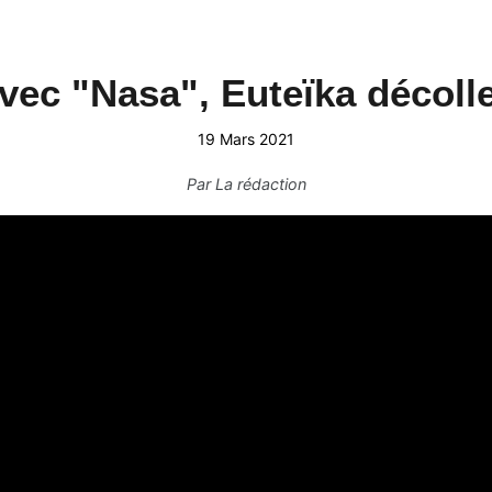
vec "Nasa", Euteïka décolle
19 Mars 2021
Par
La rédaction