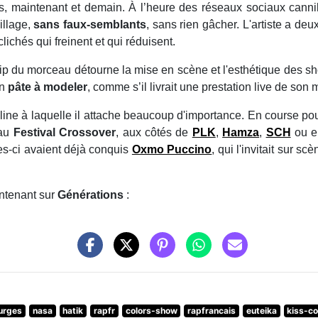
leurs, maintenant et demain. À l’heure des réseaux sociaux can
illage,
sans faux-semblants
, sans rien gâcher. L'artiste a deux
clichés qui freinent et qui réduisent.
 clip du morceau détourne la mise en scène et l'esthétique des 
en
pâte à modeler
, comme s’il livrait une prestation live de son
line à laquelle il attache beaucoup d'importance. En course po
 au
Festival Crossover
, aux côtés de
PLK
,
Hamza
,
SCH
ou e
les-ci avaient déjà conquis
Oxmo Puccino
, qui l'invitait sur s
intenant sur
Générations
:
urges
nasa
hatik
rapfr
colors-show
rapfrancais
euteika
kiss-co