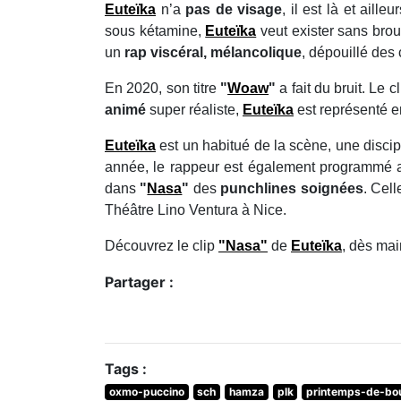
Euteïka
n’a
pas de visage
, il est là et ail
sous kétamine,
Euteïka
veut exister sans brou
un
rap viscéral, mélancolique
, dépouillé des 
En 2020, son titre
"
Woaw
"
a fait du bruit. Le
animé
super réaliste,
Euteïka
est représenté 
Euteïka
est un habitué de la scène, une discip
année, le rappeur est également programmé
dans
"
Nasa
"
des
punchlines soignées
. Cel
Théâtre Lino Ventura à Nice.
Découvrez le clip
"Nasa"
de
Euteïka
, dès ma
Partager :
Tags :
oxmo-puccino
sch
hamza
plk
printemps-de-bo