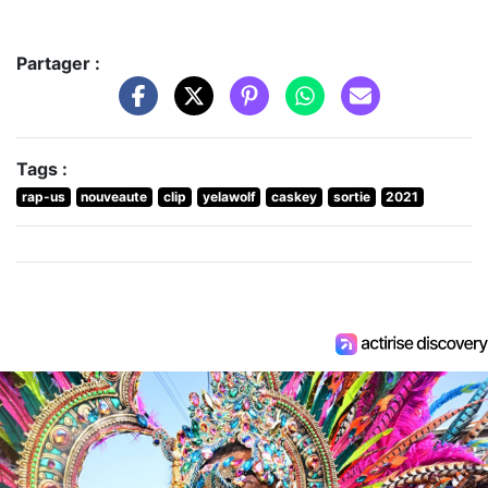
Partager :
Tags :
rap-us
nouveaute
clip
yelawolf
caskey
sortie
2021