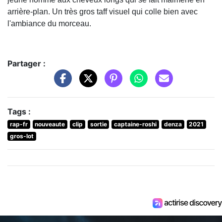
arrière-plan. Un très gros taff visuel qui colle bien avec
l'ambiance du morceau.
Partager :
Tags :
rap-fr
nouveaute
clip
sortie
captaine-roshi
denza
2021
gros-lot