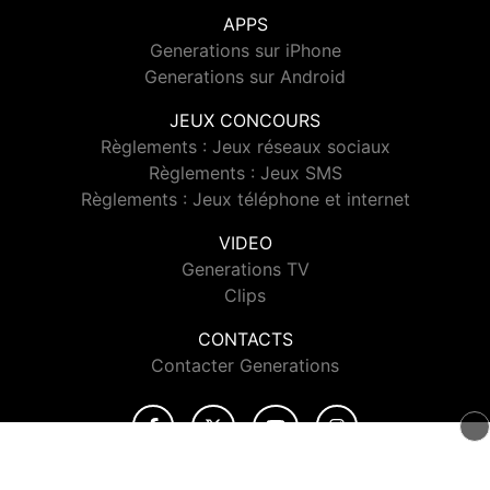
APPS
Generations sur iPhone
Generations sur Android
JEUX CONCOURS
Règlements : Jeux réseaux sociaux
Règlements : Jeux SMS
Règlements : Jeux téléphone et internet
VIDEO
Generations TV
Clips
CONTACTS
Contacter Generations