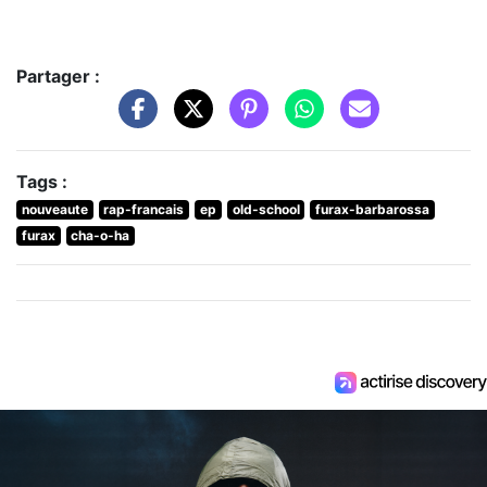
Partager :
Tags :
nouveaute
rap-francais
ep
old-school
furax-barbarossa
furax
cha-o-ha