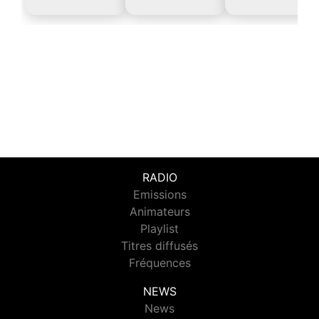
RADIO
Emissions
Animateurs
Playlist
Titres diffusés
Fréquences
NEWS
News