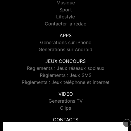
Musique
Sport
Lifestyle
Contacter la rédac
APPS
Generations sur iPhone
Generations sur Android
JEUX CONCOURS
Règlements : Jeux réseaux sociaux
Règlements : Jeux SMS
Règlements : Jeux téléphone et internet
VIDEO
Generations TV
Clips
CONTACTS
Contacter Generations