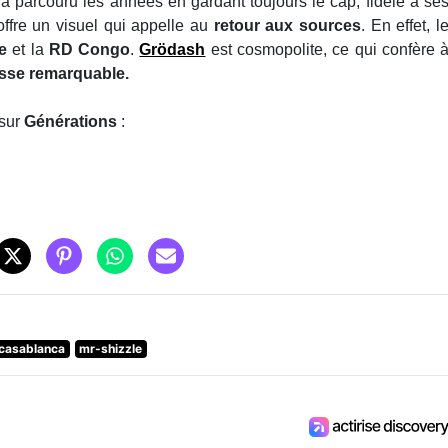
a parcouru les années en gardant toujours le cap, fidèle à se
ffre un visuel qui appelle au
retour aux sources
. En effet, l
e
et la
RD Congo
.
Grödash
est cosmopolite, ce qui confère 
esse remarquable.
sur
Générations
:
casablanca
mr-shizzle