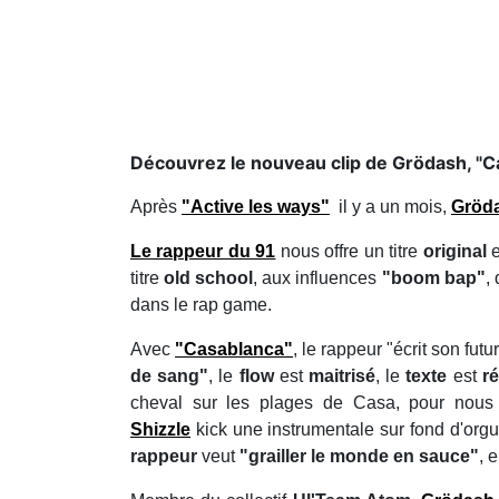
Découvrez le nouveau clip de Grödash, "C
Après
"Active les ways"
il y a un mois,
Gröd
Le rappeur du 91
nous offre un titre
original
titre
old school
, aux influences
"boom bap"
,
dans le rap game.
Avec
"Casablanca"
, le rappeur "écrit son fut
de sang"
, le
flow
est
maitrisé
, le
texte
est
ré
cheval sur les plages de Casa, pour nous
Shizzle
kick une instrumentale sur fond d'orgu
rappeur
veut
"grailler le monde en sauce"
, 