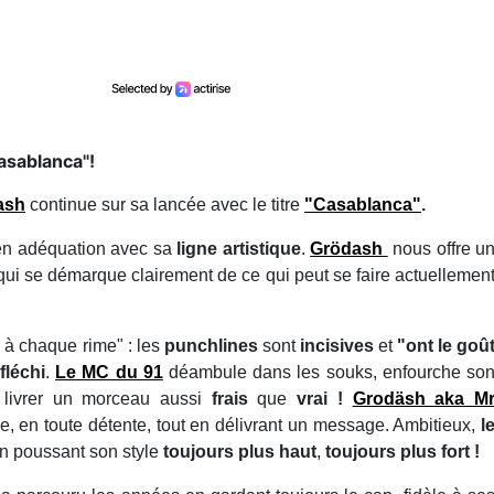
asablanca"!
ash
continue sur sa lancée avec le titre
"Casablanca"
.
en adéquation avec sa
ligne artistique
.
Grödash
nous offre u
 qui se démarque clairement de ce qui peut se faire actuellemen
ur à chaque rime" : les
punchlines
sont
incisives
et
"ont le goû
fléchi
.
Le MC du 91
déambule dans les souks, enfourche so
 livrer un morceau aussi
frais
que
vrai !
Grodäsh aka M
e, en toute détente, tout en délivrant un message. Ambitieux,
l
en poussant son style
toujours plus haut
,
toujours plus fort !