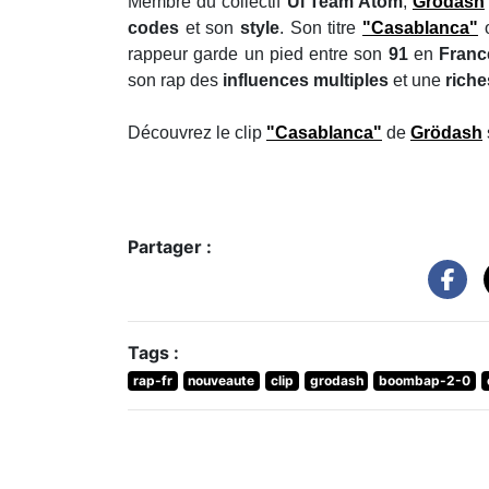
Membre du collectif
Ul'Team Atom
,
Grödash
codes
et son
style
. Son titre
"Casablanca"
o
rappeur garde un pied entre son
91
en
Franc
son rap des
influences multiples
et une
rich
Découvrez le clip
"Casablanca"
de
Grödash
Partager :
Tags :
rap-fr
nouveaute
clip
grodash
boombap-2-0