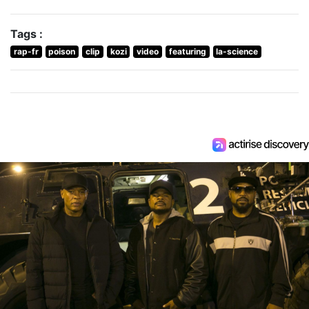
Tags :
rap-fr
poison
clip
kozi
video
featuring
la-science