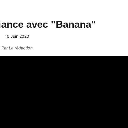
iance avec "Banana"
10 Juin 2020
Par
La rédaction