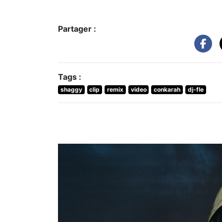
Partager :
Tags :
shaggy
clip
remix
video
conkarah
dj-fle