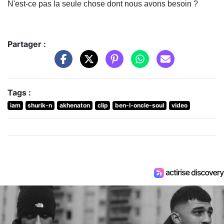
N'est-ce pas la seule chose dont nous avons besoin ?
Partager :
Tags :
iam
shurik-n
akhenaton
clip
ben-l-oncle-soul
video