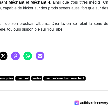
hant Méchant
et
Méchant 4
, ainsi que trois titres inédits. O
 capable de kicker sur des prods streets aussi fort que sur de
on de son prochain album... D'ici là, on se refait la série d
scène, toujours disponible sur YouTube.
-surprise
mechant
kodes
mechant-mechant-mechant