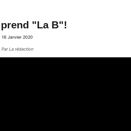
prend "La B"!
16 Janvier 2020
Par
La rédaction