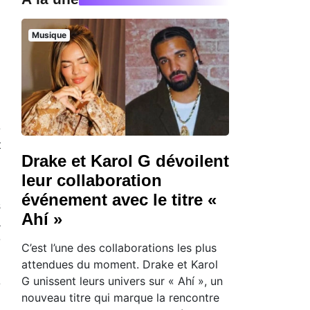
Musique
é
t
Drake et Karol G dévoilent
n
leur collaboration
événement avec le titre «
s
Ahí »
a
e
C’est l’une des collaborations les plus
attendues du moment. Drake et Karol
G unissent leurs univers sur « Ahí », un
e
nouveau titre qui marque la rencontre
: