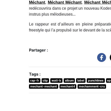
Méchant
,
Méchant Méchant
,
Méchant Méc
redécouvrira dans ce projet un nouveau Kodes,
instrus plus mélodieuses...
Le rappeur est d’ailleurs en pleine préparati
freestyle qui l'a propulsé sur le devant de la 
Partager :
Tags :
rap-fr
clip
wati-b
album
label
punchlines
ep
mechant-mechant
mechant4
mechamment-cru