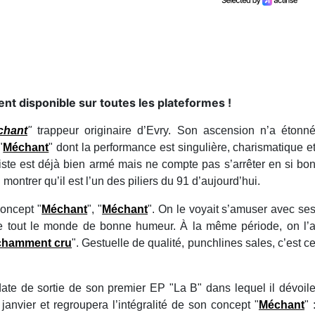
nt disponible sur toutes les plateformes !
chant
"
trappeur originaire d’Evry. Son ascension n’a étonn
"
Méchant
" dont la performance est singulière, charismatique e
iste est déjà bien armé mais ne compte pas s’arrêter en si bo
montrer qu’il est l’un des piliers du 91 d’aujourd’hui.
concept "
Méchant
", "
Méchant
". On le voyait s’amuser avec se
re tout le monde de bonne humeur. À la même période, on l’
hamment cru
". Gestuelle de qualité, punchlines sales, c’est c
ate de sortie de son premier EP "La B" dans lequel il dévoil
janvier et regroupera l’intégralité de son concept "
Méchant
" 