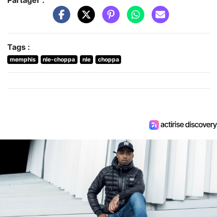
Partager :
Tags :
memphis
nle-choppa
nle
choppa