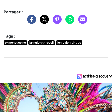
Partager :
Tags :
oxmo-puccino
la-nuit-du-reveil
je-revienrai-pas