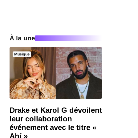
À la une
Musique
Drake et Karol G dévoilent
leur collaboration
événement avec le titre «
Ahí »