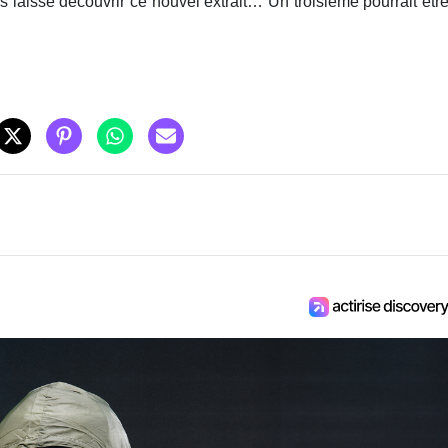
us laisse découvrir ce nouvel extrait… Un troisième pourrait êtr