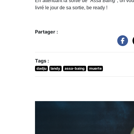
En attendant la sortie de "
Assa Baing
", on vo
livré le jour de sa sortie, be ready !
Partager :
Tags :
dadju
landy
assa-baing
muerte