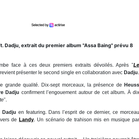
t. Dadju, extrait du premier album "Assa Baing" prévu 8
ombe face à ces deux premiers extraits dévoilés. Après "
L
revient présenter le second single en collaboration avec
Dadju
.
e grande qualité. Dix-sept morceaux, la présence de
Heus
ore Dadju
confirment l’engouement autour de cet album. À di
te
".
e
Dadju
en featuring. Dans l’esprit de ce dernier, ce morcea
ivers de
Landy
. Un scénario de trahison mis en musique pa