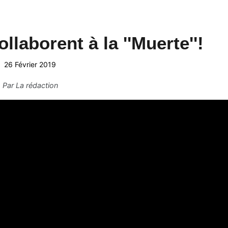
llaborent à la ''Muerte''!
26 Février 2019
Par
La rédaction